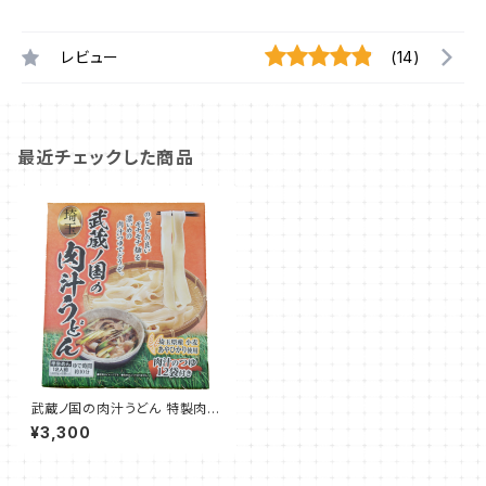
レビュー
(14)
最近チェックした商品
武蔵ノ国の肉汁うどん 特製肉汁
のつゆ付き 箱入り ６袋セット 12
¥3,300
人前