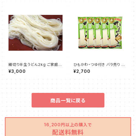
細切り半生うどん２kg ご家庭用
ひもかわ・つゆ付き バラ売り ５
（天日干し）
袋 通常タイプ5cm 幅広タイ
¥3,000
¥2,700
プ８cm
商品一覧に戻る
16,200円以上の購入で
配送料無料