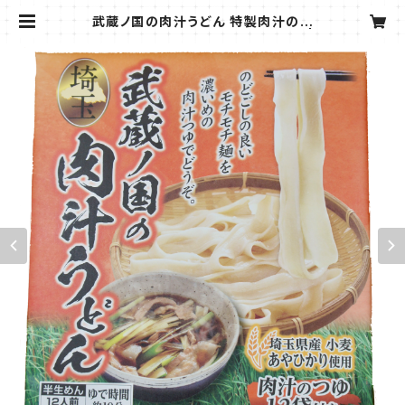
武蔵ノ国の肉汁うどん 特製肉汁のつ
ゆ付き 箱入り ６袋セット 12人前 |
めん小町 館林 宇都宮 うどん そば ひ
もかわ タイタイ麺