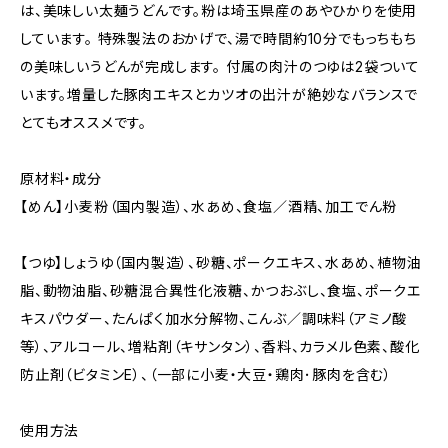
は、美味しい太麺うどんです。粉は埼玉県産のあやひかりを使用
しています。 特殊製法のおかげで、湯で時間約10分でもっちもち
の美味しいうどんが完成します。 付属の肉汁のつゆは2袋ついて
います。増量した豚肉エキスとカツオの出汁が絶妙なバランスで
とてもオススメです。
原材料・成分
【めん】小麦粉（国内製造）、水あめ、食塩／酒精、加工でん粉
【つゆ】しょうゆ（国内製造）、砂糖、ポークエキス、水あめ、植物油
脂、動物油脂、砂糖混合異性化液糖、かつおぶし、食塩、ポークエ
キスパウダー、たんぱく加水分解物、こんぶ／調味料（アミノ酸
等）、アルコール、増粘剤（キサンタン）、香料、カラメル色素、酸化
防止剤（ビタミンE）、（一部に小麦・大豆・鶏肉･豚肉を含む）
使用方法