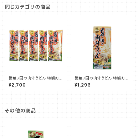
同じカテゴリの商品
武蔵ノ国の肉汁うどん 特製肉汁
武蔵ノ国の肉汁うどん 特製肉汁
のつゆ付き バラ売り 5袋セット 1
のつゆ付き 箱入り ２袋セット ４
¥2,700
¥1,296
0人前
人前
その他の商品