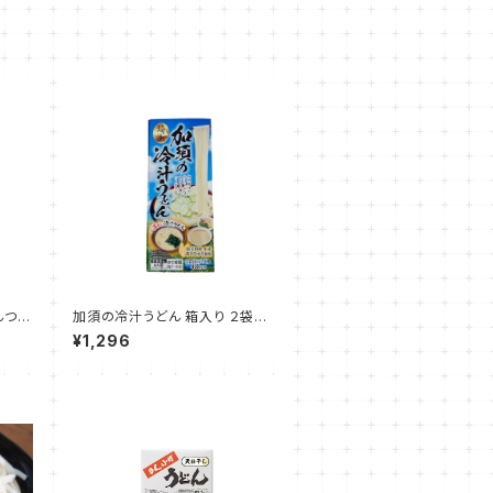
んつ
加須の冷汁うどん 箱入り ２袋
冷汁のつゆ入り
¥1,296