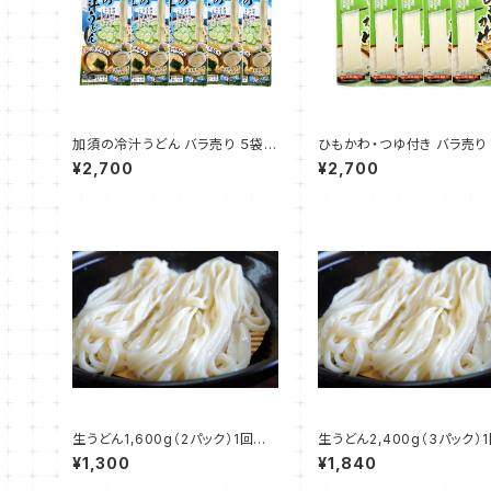
加須の冷汁うどん バラ売り ５袋
ひもかわ・つゆ付き バラ売り
冷汁のつゆ入り
通常タイプ5cm 幅広タ
¥2,700
¥2,700
cm
生うどん1,600g（2パック）1回の
生うどん2,400g（3パック）
ご注文で2点まで購入可能
ご注文で1点まで購入可能
¥1,300
¥1,840