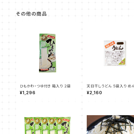
その他の商品
ひもかわ・つゆ付き 箱入り ２袋
天日干しうどん ５袋入り め
ゆ・薬味入り
¥1,296
¥2,160