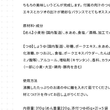
ちもちの美味しいうどんが完成します。 付属の肉汁のつ
エキスとカツオの出汁が絶妙なバランスでとてもオススメ
原材料・成分
【めん】小麦粉（国内製造）、水あめ、食塩／酒精、加工で
【つゆ】しょうゆ（国内製造）、砂糖、ポークエキス、水あ
化液糖、かつおぶし、食塩、ポークエキスパウダー、たん
ミノ酸等）、アルコール、増粘剤（キサンタン）、香料、カラ
（一部に小麦・大豆・鶏肉･豚肉を含む）
使用方法
沸騰したたっぷりのお湯の中に麺を入れて茹でてくださ
材とつけ汁を作ってお召し上がりください。
内容量：310g（めん重量220g、添付つゆ45g×2）×５袋