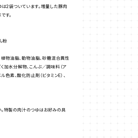
ゆは2袋ついています。増量した豚肉
です。
ん粉
め、植物油脂、動物油脂、砂糖混合異性
ぱく加水分解物、こんぶ／調味料（ア
メル色素、酸化防止剤（ビタミンE）、
い。特製の肉汁のつゆはお好みの具