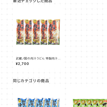
最近チェックした商品
武蔵ノ国の肉汁うどん 特製肉汁
のつゆ付き バラ売り 5袋セット 10
¥2,700
人前
同じカテゴリの商品